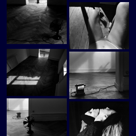
Zimmermann
Zimmermann
Zimmermann
Zimmermann
VK
VK
VK
VK
bei
bei
bei
bei
facebook
LinkedIn
XING
Instagram