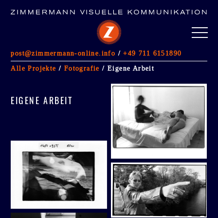
post@zimmermann-online.info
/
+49 711 6151890
ALLE PROJEKTE
Alle Projekte
/
Fotografie
/ Eigene Arbeit
FOTOGRAFIE
(5)
GESTALTUNG IM RAUM
(13)
EIGENE ARBEIT
IMMOBILIENMARKETING
Werbeagentur Stuttgart
Kontakt
Impressum/AGB
Datenschutzerklärung