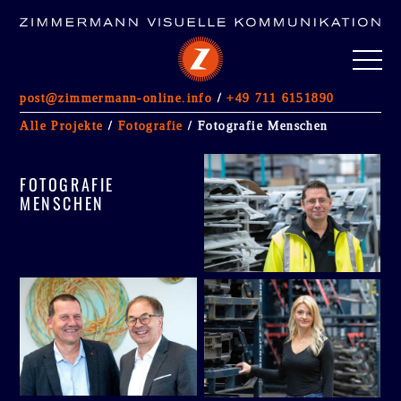
post@zimmermann-online.info
/
+49 711 6151890
ALLE PROJEKTE
Alle Projekte
/
Fotografie
/ Fotografie Menschen
FOTOGRAFIE
(5)
GESTALTUNG IM RAUM
(13)
FOTOGRAFIE
IMMOBILIENMARKETING
MENSCHEN
Werbeagentur Stuttgart
Kontakt
Impressum/AGB
Datenschutzerklärung