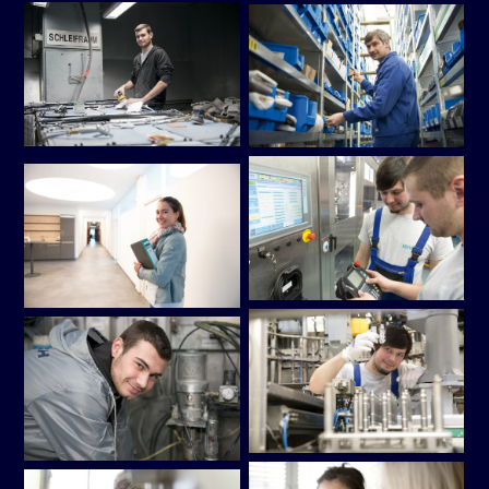
Zimmermann
Zimmermann
Zimmermann
Zimmermann
VK
VK
VK
VK
bei
bei
bei
bei
facebook
LinkedIn
XING
Instagram