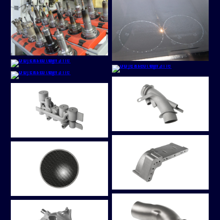
Zimmermann
Zimmermann
Zimmermann
Zimmermann
VK
VK
VK
VK
bei
bei
bei
bei
facebook
LinkedIn
XING
Instagram