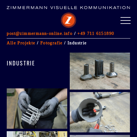
post@zimmermann-online.info
/
+49 711 6151890
ALLE PROJEKTE
Alle Projekte
/
Fotografie
/ Industrie
FOTOGRAFIE
(5)
GESTALTUNG IM RAUM
(13)
INDUSTRIE
IMMOBILIENMARKETING
Werbeagentur Stuttgart
Kontakt
Impressum/AGB
Datenschutzerklärung