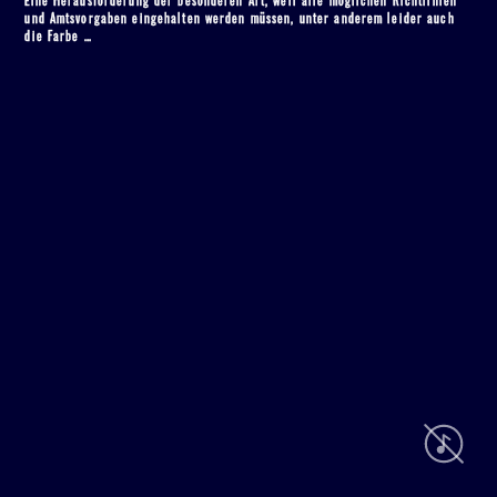
Zimmermann
Zimmermann
Zimmermann
Zimmermann
und Amtsvorgaben eingehalten werden müssen, unter anderem leider auch
VK
VK
VK
VK
die Farbe …
bei
bei
bei
bei
facebook
LinkedIn
XING
Instagram