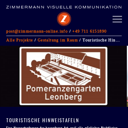
post@zimmermann-online.info
/
+49 711 6151890
ALLE PROJEKTE
Alle Projekte
/
Gestaltung im Raum
/ Touristische Hinweistafeln
FOTOGRAFIE
(5)
GESTALTUNG IM RAUM
(13)
IMMOBILIENMARKETING
Werbeagentur Stuttgart
Kontakt
Impressum/AGB
Datenschutzerklärung
TOURISTISCHE HINWEISTAFELN
Eine Herausforderung der besonderen Art, weil alle möglichen Richtlinien