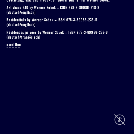
Zimmermann
Zimmermann
Zimmermann
Zimmermann
Aktivhaus B10 by Werner Sobek – ISBN 978-3-89986-218-8
VK
VK
VK
VK
(deutsch/englisch)
bei
bei
bei
bei
facebook
LinkedIn
XING
Instagram
Residentials by Werner Sobek – ISBN 978-3-89986-235-5
(deutsch/englisch)
Résidences privées by Werner Sobek – ISBN 978-3-89986-238-6
(deutsch/französisch)
avedition