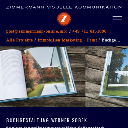
post@zimmermann-online.info
/
+49 711 6151890
ALLE PROJEKTE
Alle Projekte
/
Immobilien Marketing
·
Print
/ Buchgestaltung Werner Sobek
FOTOGRAFIE
(5)
GESTALTUNG IM RAUM
(13)
IMMOBILIENMARKETING
Werbeagentur Stuttgart
Kontakt
Impressum/AGB
Datenschutzerklärung
BUCHGESTALTUNG WERNER SOBEK
Gestaltung, Satz und Produktion zweier Bücher für Werner Sobek.