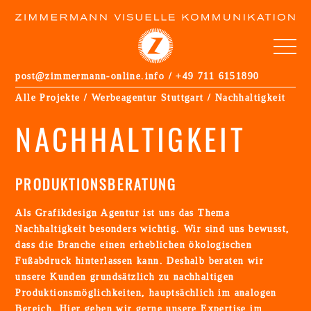
post@zimmermann-online.info
/
+49 711 6151890
ALLE PROJEKTE
Alle Projekte
/
Werbeagentur Stuttgart
/ Nachhaltigkeit
FOTOGRAFIE
(5)
NACHHALTIGKEIT
GESTALTUNG IM RAUM
(13)
IMMOBILIENMARKETING
PRODUKTIONSBERATUNG
Werbeagentur Stuttgart
Als Grafikdesign Agentur ist uns das Thema
Kontakt
Nachhaltigkeit besonders wichtig. Wir sind uns bewusst,
Impressum/AGB
dass die Branche einen erheblichen ökologischen
Datenschutzerklärung
Fußabdruck hinterlassen kann. Deshalb beraten wir
unsere Kunden grundsätzlich zu nachhaltigen
Produktionsmöglichkeiten, hauptsächlich im analogen
Bereich. Hier geben wir gerne unsere Expertise im