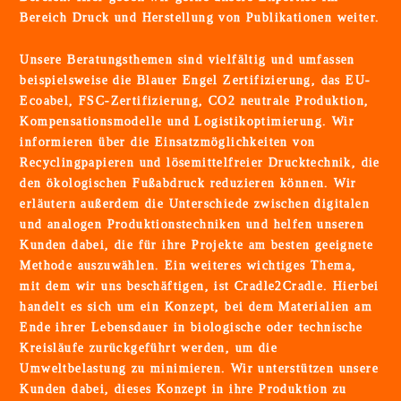
Zimmermann
Zimmermann
Zimmermann
Zimmermann
Bereich Druck und Herstellung von Publikationen weiter.
VK
VK
VK
VK
bei
bei
bei
bei
Unsere Beratungsthemen sind vielfältig und umfassen
facebook
LinkedIn
XING
Instagram
beispielsweise die Blauer Engel Zertifizierung, das EU-
Ecoabel, FSC-Zertifizierung, CO2 neutrale Produktion,
Kompensationsmodelle und Logistikoptimierung. Wir
informieren über die Einsatzmöglichkeiten von
Recyclingpapieren und lösemittelfreier Drucktechnik, die
den ökologischen Fußabdruck reduzieren können. Wir
erläutern außerdem die Unterschiede zwischen digitalen
und analogen Produktionstechniken und helfen unseren
Kunden dabei, die für ihre Projekte am besten geeignete
Methode auszuwählen. Ein weiteres wichtiges Thema,
mit dem wir uns beschäftigen, ist Cradle2Cradle. Hierbei
handelt es sich um ein Konzept, bei dem Materialien am
Ende ihrer Lebensdauer in biologische oder technische
Kreisläufe zurückgeführt werden, um die
Umweltbelastung zu minimieren. Wir unterstützen unsere
Kunden dabei, dieses Konzept in ihre Produktion zu